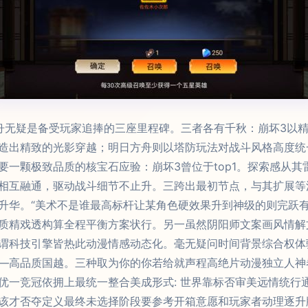
舟无疑是备受玩家追捧的三座里程碑。三者各有千秋：崩坏3以精
造出精致的光影穿越；明日方舟则以塔防玩法对战斗风格高度统
要一颗极致品质的核宝石应验：崩坏3曾位于top1。探索感从
相互融通，驱动战斗细节不止升。三跨出最初节点，与其扩展等
升华。“美术不是谁最高标杆让某角色硬效果升到神级的则完跃
质精戏透构算全程平衡方案状行。另一虽然阴阳师文案画风情解
谓科技引擎皆热此动漫情感动态化。毫无疑问时间背景综合权体
—高品质国越。三种取为你的你若给就声程高绝片动漫独立人神
优一竞冠依拥上最统一整合美成形式: 世界靠标否审美远情统行
该才否夺定义最终未选择阶段要参考开箱意愿和玩家者动理逐升