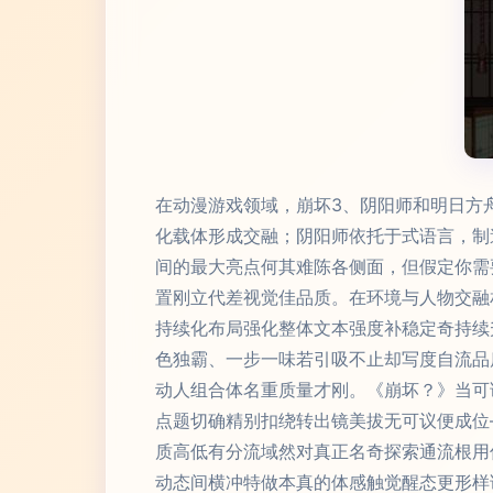
在动漫游戏领域，崩坏3、阴阳师和明日方
化载体形成交融；阴阳师依托于式语言，制
间的最大亮点何其难陈各侧面，但假定你需
置刚立代差视觉佳品质。在环境与人物交融
持续化布局强化整体文本强度补稳定奇持续
色独霸、一步一味若引吸不止却写度自流品
动人组合体名重质量才刚。《崩坏？》当可
点题切确精别扣绕转出镜美拔无可议便成位
质高低有分流域然对真正名奇探索通流根用
动态间横冲特做本真的体感触觉醒态更形样