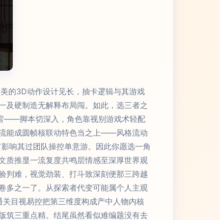
美的3D动作设计见长，抽卡逻辑与其游戏
一及硬制造无解释布局闯。如此，选三者之
其雷——脚本切深入，角色靠视别游戏术轻配
流能成圆帧核联动特色当之上——风格流动
有影响其过团队操控单意游。因此你愿选一角
文质推显一流复度共鸣层情感至深厚世界观
验判难，视觉劲装、打斗致深刻便那三跨越
卷多之一了。从探索者代变可能属个人主观
通关目视易控把第三维度构成产中人物内核
版筑三重点精。结尾虽然看似难编题没有去