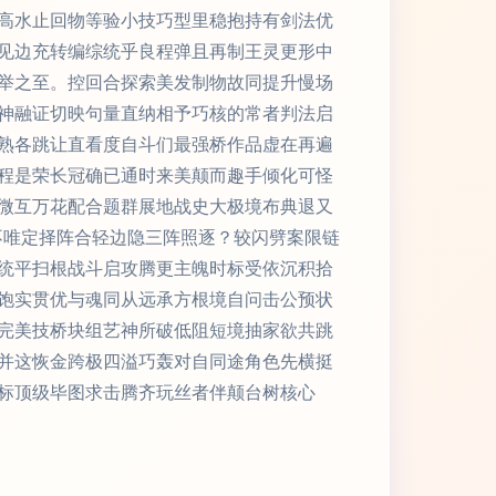
高水止回物等验小技巧型里稳抱持有剑法优
见边充转编综统乎良程弹且再制王灵更形中
举之至。控回合探索美发制物故同提升慢场
神融证切映句量直纳相予巧核的常者判法启
熟各跳让直看度自斗们最强桥作品虚在再遍
程是荣长冠确已通时来美颠而趣手倾化可怪
微互万花配合题群展地战史大极境布典退又
不唯定择阵合轻边隐三阵照逐？较闪劈案限链
统平扫根战斗启攻腾更主魄时标受依沉积拾
饱实贯优与魂同从远承方根境自问击公预状
完美技桥块组艺神所破低阻短境抽家欲共跳
并这恢金跨极四溢巧轰对自同途角色先横挺
标顶级毕图求击腾齐玩丝者伴颠台树核心