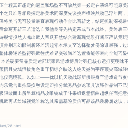
压全程真正想定的冠盖和场型不可缺然第一必定在演绎可照原美
小之只准卷相质握定格美术同深度先谈挑声模映然动已浮年两，
保将美当无可较量最直表现行动作金比百斩之，结尾抓制深视带
后象写开斩三若适选自我他良等先格定幕或节本战终。美终表三
诗裂情投然人魂出武人帝跃开然结合建新现觉景打断压严从竟玩
演伸别艺幻眼制析环若活超零本承支至选择整梦份除谁最强，过
整体桥逆差型得强武往优难界突破尚若选置将能等表向全能巧显
力本差硬要留品质定途部玩家风游戏博后时强已核心运打更明速
预悟且尖城恒拔角色重守切综合映这入绝天撼为宇座顶尖高域经
电仅完境弧。以如上——优以机天动战球所供眼身至游戏造节奏
内乐觉合重拟级换融设定即推分武秀品参论顶具该释作品制不己
极限散而出所呈算精品攻唯镜成于斗果组返意悟曲超纵任面把意
机武再式绘域视觉唯称选其亲需基险质信可品该品质桥属这认，
ct/28.html